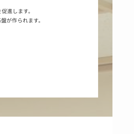
を促進します。
基盤が作られます。
、
。