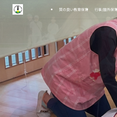
質の良い教育保育
行事/園外保