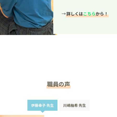
→
詳しくは
こちら
から！
職員の声
伊藤幸子 先生
川嶋柚希 先生