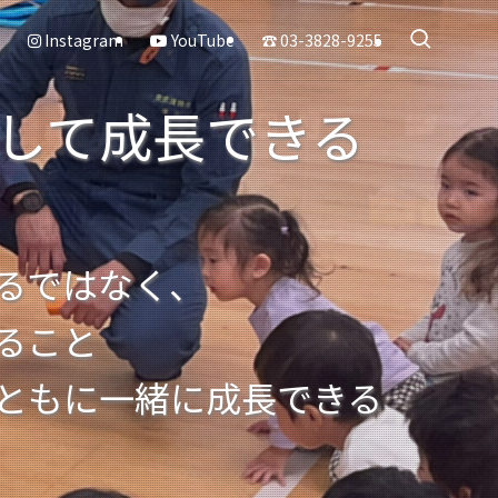
Instagram
YouTube
み
☎ 03-3828-9255
通して成長できる
としての強み
だ預かるではなく、
成長できること
とともに一緒に成長できる